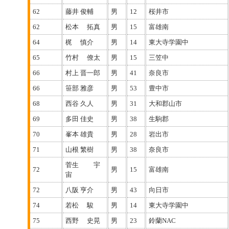
62
藤井 俊輔
男
12
桜井市
62
松本 拓真
男
15
富雄南
64
梶 慎介
男
14
東大寺学園中
65
竹村 僚太
男
15
三笠中
66
村上 晋一郎
男
41
奈良市
66
笹部 雅彦
男
53
豊中市
68
西谷 久人
男
31
大和郡山市
69
多田 佳史
男
38
生駒郡
70
峯本 雄貴
男
28
岩出市
71
山根 繁樹
男
38
奈良市
菅生 宇
72
男
15
富雄南
宙
72
八阪 亨介
男
43
向日市
74
若松 駿
男
14
東大寺学園中
75
西野 史晃
男
23
鈴蘭NAC