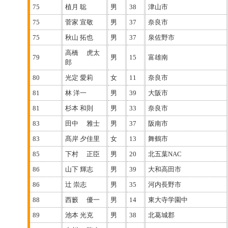
75
植月 聡
男
38
津山市
75
菅家 宣敬
男
37
奈良市
75
秋山 拓也
男
37
泉佐野市
高橋 虎太
79
男
15
富雄南
郎
80
光定 愛莉
女
11
奈良市
81
林 洋一
男
39
大阪市
81
杉本 和則
男
33
奈良市
83
田中 雅士
男
37
阪南市
83
髙岸 夕佳里
女
13
舞鶴市
85
下村 正臣
男
20
北五葉NAC
86
山下 輝志
男
39
大和高田市
86
辻 崇志
男
35
河内長野市
88
西籔 優一
男
14
東大寺学園中
89
池本 光克
男
38
北葛城郡