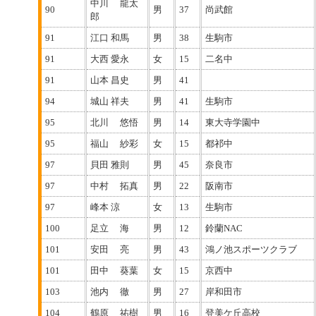
中川 龍太
90
男
37
尚武館
郎
91
江口 和馬
男
38
生駒市
91
大西 愛永
女
15
二名中
91
山本 昌史
男
41
94
城山 祥夫
男
41
生駒市
95
北川 悠悟
男
14
東大寺学園中
95
福山 紗彩
女
15
都祁中
97
貝田 雅則
男
45
奈良市
97
中村 拓真
男
22
阪南市
97
峰本 涼
女
13
生駒市
100
足立 海
男
12
鈴蘭NAC
101
安田 亮
男
43
鴻ノ池スポーツクラブ
101
田中 葵葉
女
15
京西中
103
池内 徹
男
27
岸和田市
104
鶴原 祐樹
男
16
登美ケ丘高校