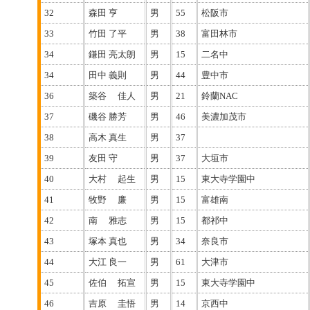
32
森田 亨
男
55
松阪市
33
竹田 了平
男
38
富田林市
34
鎌田 亮太朗
男
15
二名中
34
田中 義則
男
44
豊中市
36
築谷 佳人
男
21
鈴蘭NAC
37
磯谷 勝芳
男
46
美濃加茂市
38
高木 真生
男
37
39
友田 守
男
37
大垣市
40
大村 起生
男
15
東大寺学園中
41
牧野 廉
男
15
富雄南
42
南 雅志
男
15
都祁中
43
塚本 真也
男
34
奈良市
44
大江 良一
男
61
大津市
45
佐伯 拓宣
男
15
東大寺学園中
46
吉原 圭悟
男
14
京西中