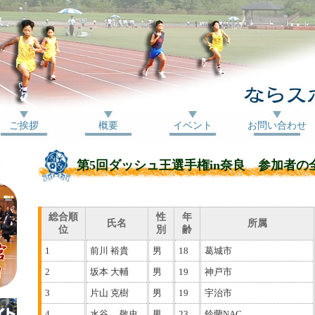
ご挨拶
概要
イベント
お問い合わせ
第5回ダッシュ王選手権in奈良 参加者の
総合順
性
年
氏名
所属
位
別
齢
1
前川 裕貴
男
18
葛城市
2
坂本 大輔
男
19
神戸市
3
片山 克樹
男
19
宇治市
4
水谷 敬史
男
23
鈴蘭NAC