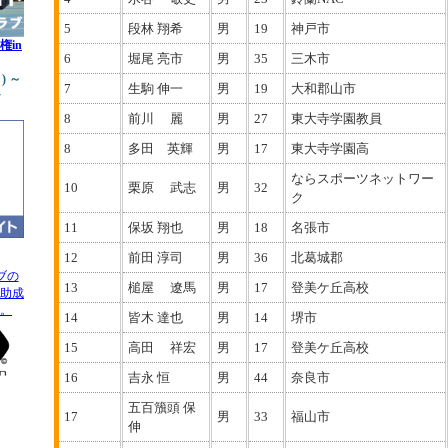
5
段林 翔希
男
19
神戸市
権in
6
堀尾 亮市
男
35
三木市
) ～
7
生駒 伸一
男
19
大和郡山市
8
前川 麗
男
27
東大寺学園教員
8
多田 英輝
男
17
東大寺学園高
ならスポーツネットワー
10
栗原 武志
男
32
ク
11
保坂 翔也
男
18
名張市
12
前田 淳司
男
36
北葛城郡
ブの
13
槌屋 遼馬
男
17
登美ケ丘高校
助成
。
14
皆木 達也
男
14
堺市
15
高田 祥宏
男
17
登美ケ丘高校
16
吉永 恒
男
44
奈良市
五百籏頭 保
17
男
33
福山市
伸