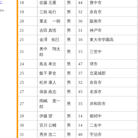
>
18
佐藤 元重
男
44
豊中市
19
三枝 祐行
男
32
奈良市
20
重走 一樹
男
36
阪南市
21
吉田 真悟
男
31
神戸市
21
金澤 拓巳
男
16
東大寺学園高
奥中 翔太
21
男
15
三笠中
郎
24
島名 孝次
男
47
堺市
25
飯干 夢史
男
37
北葛城郡
25
松井 康人
男
32
奈良市
27
保坂 政志
男
45
名張市
岡嶋 憲一
27
男
35
岸和田市
郎
29
伊藤 望
男
14
都祁中
30
宮川 公輔
男
14
二名中
31
秀井 浩二
男
40
宇治市