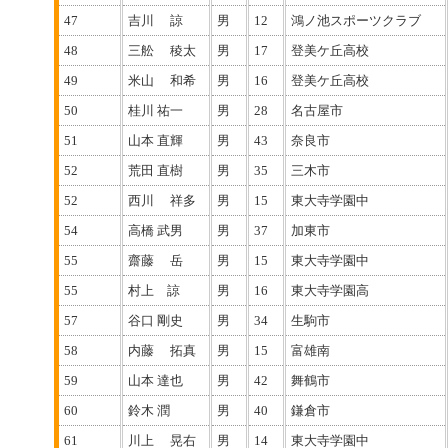
47
吉川 諒
男
12
鴻ノ池スポーツクラブ
48
三舩 稜太
男
17
登美ケ丘高校
49
米山 和希
男
16
登美ケ丘高校
50
桂川 祐一
男
28
名古屋市
51
山本 直輝
男
43
奈良市
52
荒田 直樹
男
35
三木市
52
西川 祥多
男
15
東大寺学園中
54
高橋 武男
男
37
加東市
55
齋藤 岳
男
15
東大寺学園中
55
村上 諒
男
16
東大寺学園高
57
谷口 剛史
男
34
生駒市
58
内藤 拓真
男
15
富雄南
59
山本 達也
男
42
舞鶴市
60
鈴木 潤
男
40
鎌倉市
61
川上 晃右
男
14
東大寺学園中