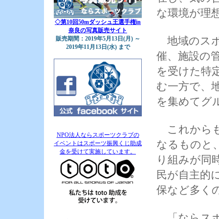
な環境が理
◇第10回50mダッシュ王選手権in
奈良の写真販売サイト
地域のスポ
販売期間：2019年5月13日(月) ～
2019年11月13日(水) まで
催、施設の
を受けた特
む一方で、
を集めてグ
これからも
NPO法人ならスポーツクラブの
なるものと
イベントはスポーツ振興くじ助成
金を受けて実施しています。
り組みが同
民が自主的
保など多く
「ならスポ