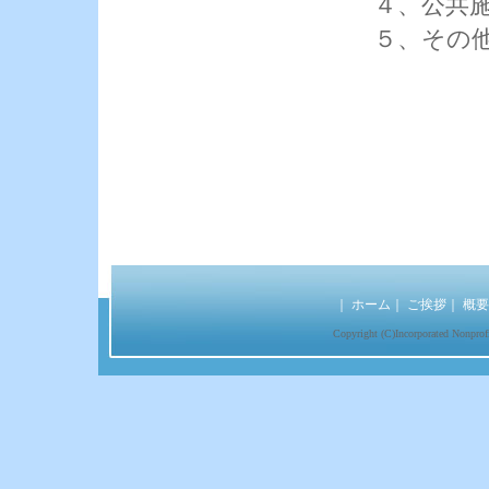
４、公共施
５、その他
｜
ホーム
｜
ご挨拶
｜
概要
Copyright (C)Incorporated Nonprofi