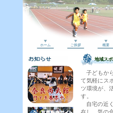
ホーム
ご挨拶
概要
地域スポ
子どもから
て気軽にス
ツ環境が、
す。
自宅の近く
在し、気の