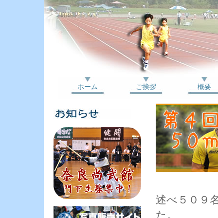
ホーム
ご挨拶
概要
述べ５０９
た。