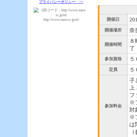
プライバシーポリシー >>
2
開催日
http://www.nara-sc.jp/m/
奈
開催場所
８
開催時間
了
５
参加資格
５
定員
子
上
フ
※
参加料金
対
※
は
（