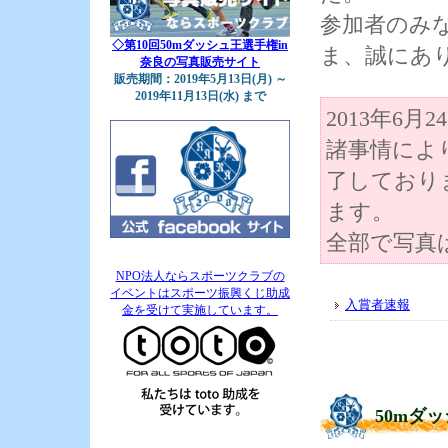
参加者のみ
◇第10回50mダッシュ王選手権in
ま、誠にあ
奈良の写真販売サイト
販売期間：2019年5月13日(月) ～
2019年11月13日(水) まで
2013年6
諸事情によ
了しており
ます。
全部で写真
NPO法人ならスポーツクラブの
イベントはスポーツ振興くじ助成
入賞者速報
金を受けて実施しています。
50mダ