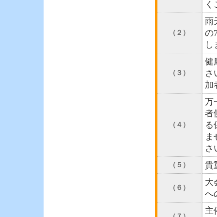
く
雨
の
（２）
し
健
さ
（３）
加
万
者
る
（４）
ま
さ
貴
（５）
大
（６）
へ
主
（７）