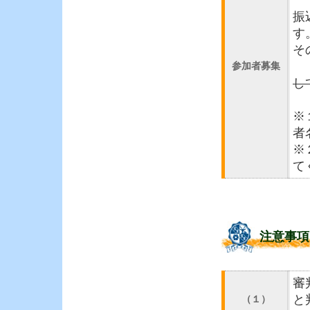
パ
振
す
そ
参加者募集
し
後
※
者
※
て
注意事項
審
と
（１）