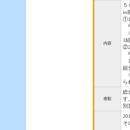
５
i
①
午
※
1
内容
②
午
1
組
※
ら
総
す
表彰
別
2
そ