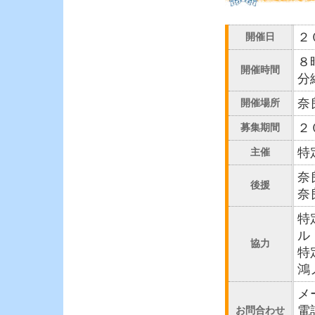
２
開催日
８
開催時間
分
奈
開催場所
２
募集期間
特
主催
奈
後援
奈
特
ル
協力
特
鴻
メ
電話
お問合わせ