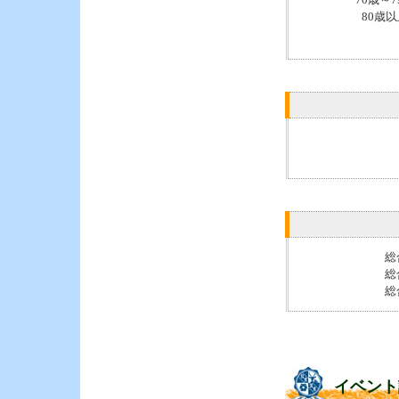
80歳
総
総
総
イベント